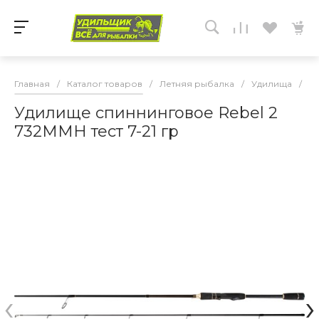
Главная
/
Каталог товаров
/
Летняя рыбалка
/
Удилища
/
С
Удилище спиннинговое Rebel 2
732MMH тест 7-21 гр
‹
›