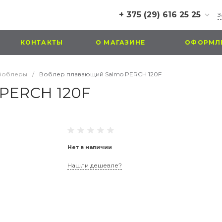
+ 375 (29) 616 25 25
З
+ 375 (29) 616 25 25
КОНТАКТЫ
О МАГАЗИНЕ
ОФОРМЛЕ
г. Витебск, ул. Правды, д.
25
Пн-Пт: 09:00-21:00
Воблеры
/
Воблер плавающий Salmo PERCH 120F
Сб-Вс: 09:00-21:00
PERCH 120F
zakaz@ulov.by
Нет в наличии
Нашли дешевле?