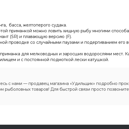
нга, басса, желтоперого судака.
 этой приманкой можно ловить хищную рыбу многими способам
нт (SR) и плавающую версию (F).
ной проводке со случайными паузами и подергиванием его в
риманка для мелководных и заросших водорослями мест. Ка
дилищем и с постоянной подмоткой лески катушкой.
есь с нами — продавец магазина «Удильщик» подробно прок
м рыболовных товаров! Для быстрой связи просто позвоните: +