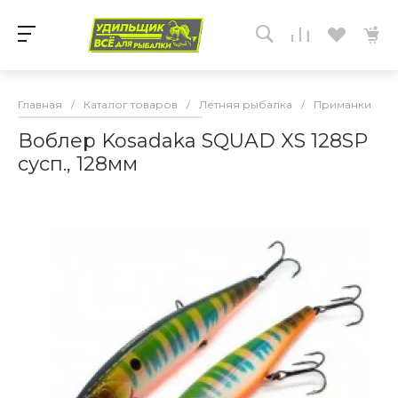
Главная
/
Каталог товаров
/
Летняя рыбалка
/
Приманки
/
Воблер Kosadaka SQUAD XS 128SP
сусп., 128мм